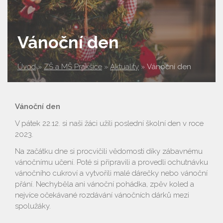
Vánoční den
Úvod
»
ZŠ a MŠ Prakšice
»
Aktuality
»
Vánoční den
Vánoční den
V pátek 22.12. si naši žáci užili poslední školní den v roce
2023.
Na začátku dne si procvičili vědomosti díky zábavnému
vánočnímu učení. Poté si připravili a provedli ochutnávku
vánočního cukroví a vytvořili malé dárečky nebo vánoční
přání. Nechyběla ani vánoční pohádka, zpěv koled a
nejvíce očekávané rozdávání vánočních dárků mezi
spolužáky.