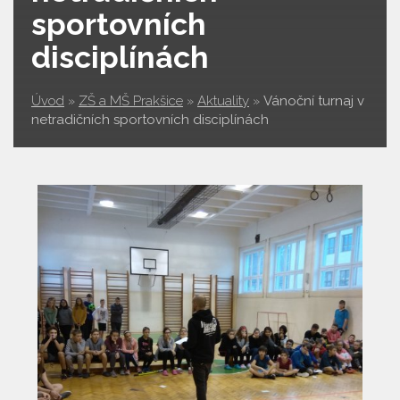
sportovních
disciplínách
Úvod
»
ZŠ a MŠ Prakšice
»
Aktuality
»
Vánoční turnaj v
netradičních sportovních disciplínách