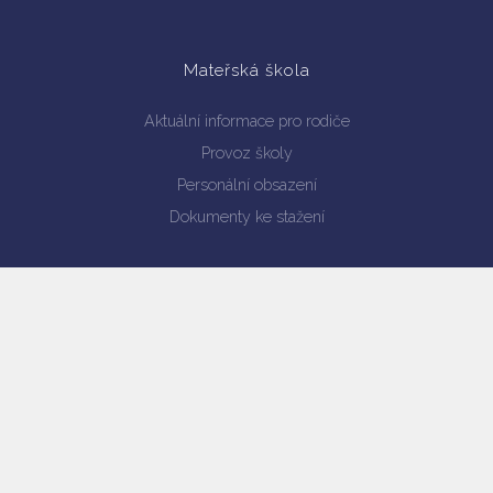
Mateřská škola
Aktuální informace pro rodiče
Provoz školy
Personální obsazení
Dokumenty ke stažení
Školní jídelna
Jídelníček
Dokumenty školní jídelny
Objednávání stravy internetem
Projekt - Zdravá školní jídelna