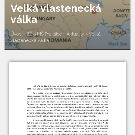
Velká vlastenecká
válka
Úvod
»
ZŠ a MŠ Prakšice
»
Aktuality
»
Velká
vlastenecká válka