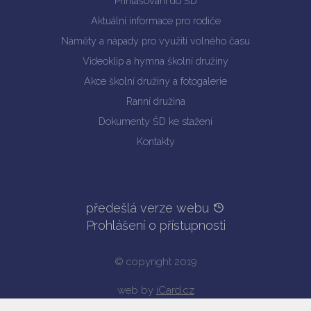
Přihlašování do ŠD
Aktuální informace pro rodiče
Náměty a nápady pro využití volného času
Videoklip a hymna školní družiny
Akce školní družiny a fotogalerie
Ranní družina
Dokumenty ŠD ke stažení
Kontakty
předešlá verze webu
Prohlášení o přístupnosti
© copyright 2019
web by
iCard.cz