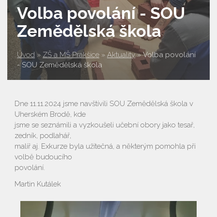
Volba povolání - SOU
Zemědělská škola
Úvod
»
ZŠ a MŠ Prakšice
»
Aktuality
»
Volba povolání
- SOU Zemědělská škola
Dne 11.11.2024 jsme navštívili SOU Zemědělská škola v
Uherském Brodě, kde
jsme se seznámili a vyzkoušeli učební obory jako tesař,
zedník, podlahář,
malíř aj. Exkurze byla užitečná, a některým pomohla při
volbě budoucího
povolání.
Martin Kutálek