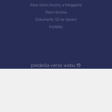
Akce školní družiny a fotogalerie
Ranní družina
Dokumenty ŠD ke stažení
Kontakty
předešlá verze webu
Prohlášení o přístupnosti
© copyright 2019
web by
iCard.cz
Změnit nastavení cookies