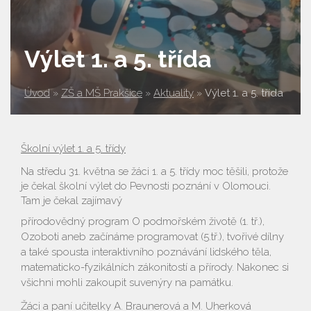
Výlet 1. a 5. třída
Úvod
»
ZŠ a MŠ Prakšice
»
Aktuality
»
Výlet 1. a 5. třída
Školní výlet 1. a 5. třídy
Na středu 31. května se žáci 1. a 5. třídy moc těšili, protože
je čekal školní výlet do Pevnosti poznání v Olomouci.
Tam je čekal zajímavý
přírodovědný program O podmořském životě (1. tř.),
Ozoboti aneb začínáme programovat (5.tř.), tvořivé dílny
a také spousta interaktivního poznávání lidského těla,
matematicko-fyzikálních zákonitostí a přírody. Nakonec si
všichni mohli zakoupit suvenýry na památku.
Žáci a paní učitelky A. Braunerová a M. Uherková