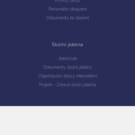
Provoz školy
Personální obsazení
Dokumenty ke stažení
Školní jídelna
Jídelníček
Dokumenty školní jídelny
Objednávání stravy internetem
Projekt - Zdravá školní jídelna
Školní družina
Kroužky školní družiny
Přihlašování do ŠD