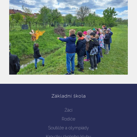
Základní škola
Vyhledávání na webu
Žáci
Rodiče
Soutěže a olympiády
Kroužky školního klubu