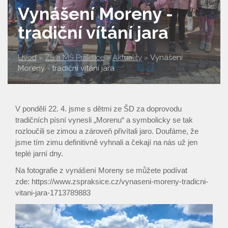
Vynášení Moreny -
tradiční vítání jara
Úvod
»
ZŠ a MŠ Prakšice
»
Aktuality
»
Vynášení
Moreny - tradiční vítání jara
V pondělí 22. 4. jsme s dětmi ze ŠD za doprovodu
tradičních písní vynesli „Morenu“ a symbolicky se tak
rozloučili se zimou a zároveň přivítali jaro. Doufáme, že
jsme tím zimu definitivně vyhnali a čekají na nás už jen
teplé jarní dny.
Na fotografie z vynášení Moreny se můžete podívat
zde: https://www.zspraksice.cz/vynaseni-moreny-tradicni-
vitani-jara-1713789883