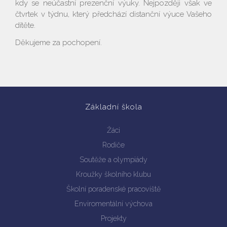
kdy se neúčastní prezenční výuky. Nejpozději však ve
čtvrtek v týdnu, který předchází distanční výuce Vašeho
dítěte.
Vyhledávání na webu
Děkujeme za pochopení.
Základní škola
Žáci
Rodiče
Soutěže a olympiády
Kroužky školního klubu
Školní poradenské pracoviště
Enviromentální výchova
Projekty