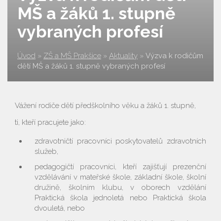
MŠ a žáků 1. stupně
vybraných profesí
Úvod
»
ZŠ a MŠ Prakšice
»
Aktuality
»
Výzva k rodičům
dětí MŠ a žáků 1. stupně vybraných profesí
Vážení rodiče dětí předškolního věku a žáků 1. stupně,
ti, kteří pracujete jako:
zdravotničtí pracovníci poskytovatelů zdravotních
služeb,
pedagogičtí pracovníci, kteří zajišťují prezenční
vzdělávání v mateřské škole, základní škole, školní
družině, školním klubu, v oborech vzdělání
Praktická škola jednoletá nebo Praktická škola
dvouletá, nebo