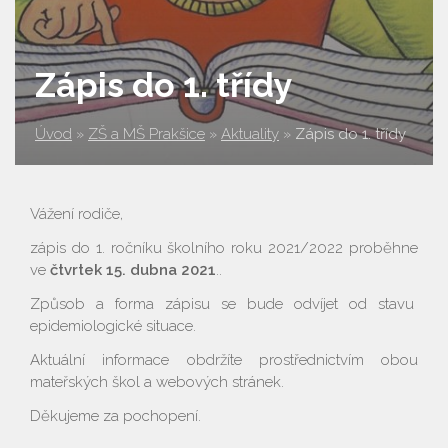
Zápis do 1. třídy
Úvod
»
ZŠ a MŠ Prakšice
»
Aktuality
»
Zápis do 1. třídy
Vážení rodiče,
zápis do 1. ročníku školního roku 2021/2022 proběhne
ve
čtvrtek 15. dubna 2021
..
Způsob a forma zápisu se bude odvíjet od stavu
epidemiologické situace.
Aktuální informace obdržíte prostřednictvím obou
mateřských škol a webových stránek.
Děkujeme za pochopení.