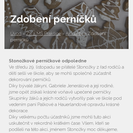
Zdobení perníčků
Úvod
»
ZŠ a MŠ Prakšice
»
Aktuality
»
Zdobení
perníčků
Stonožkové perníčkové odpoledne
Ve středu 29. listopadu se přátelé Stonožky z řad rodičů a
dětí sešli ve škole, aby se mohli společně zúčastnit
dekorování perníčků.
Díky bývalé žákyni, Gabriele Jenerálové a její rodině,
jsme opět získali krásné voňavě upečené perníčky.
Skupinky žáků a jejich rodičů vytvořily pak ve škole pod
vedením paní Palkové a Hauerlandové opravdu krásné
dekorace.
Díky velkému počtu účastníků jsme mohli tuto akci
uskutečnit v rekordně krátkém čase. Všem, kteří se
podíleli na této akci, jménem Stonožky moc děkujeme,