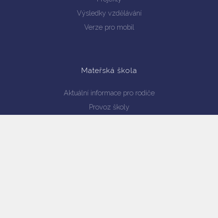
Výsledky vzdělávání
Verze pro mobil
Mateřská škola
Aktuální informace pro rodiče
Provoz školy
Personální obsazení
Dokumenty ke stažení
Školní jídelna
Jídelníček
Dokumenty školní jídelny