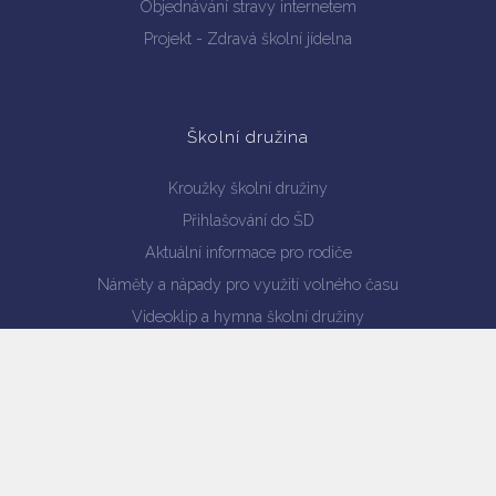
Objednávání stravy internetem
Projekt - Zdravá školní jídelna
Školní družina
Kroužky školní družiny
Přihlašování do ŠD
Aktuální informace pro rodiče
Náměty a nápady pro využití volného času
Videoklip a hymna školní družiny
Akce školní družiny a fotogalerie
Ranní družina
Dokumenty ŠD ke stažení
Kontakty