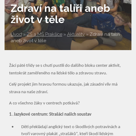
Zdraví na talíři aneb
život v těle
Úvod
»
ZŠ a MŠ Prakšice
»
Aktuality
»
Zdraví na talíři
aneb život v těle
Žáci páté třídy se s chutí pustili do dalšího bloku center aktivit,
tentokrát zaměřeného na lidské tělo a zdravou stravu.
Celý projekt jim hravou formou ukazuje, jak zásadní vliv má
strava na naše zdraví.
A co všechno žáky v centrech potkává?
1. Jazykové centrum: Strašáci našich soustav
Děti překládají anglický text o škodlivých potravinách a
tvoří varovný plakát „strašáků“, kteří škodí lidským