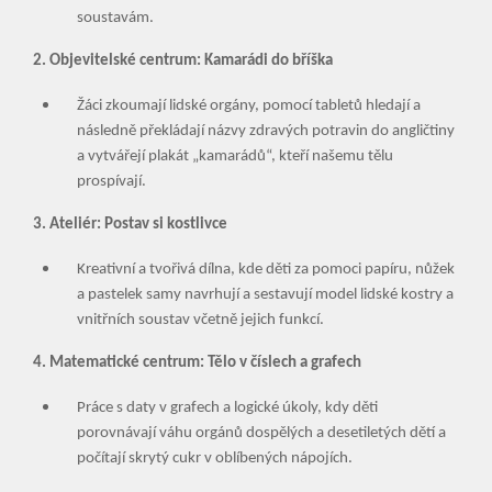
soustavám.
2. Objevitelské centrum: Kamarádi do bříška
Žáci zkoumají lidské orgány, pomocí tabletů hledají a
následně překládají názvy zdravých potravin do angličtiny
a vytvářejí plakát „kamarádů“, kteří našemu tělu
prospívají.
3. Ateliér: Postav si kostlivce
Kreativní a tvořivá dílna, kde děti za pomoci papíru, nůžek
a pastelek samy navrhují a sestavují model lidské kostry a
vnitřních soustav včetně jejich funkcí.
4. Matematické centrum: Tělo v číslech a grafech
Práce s daty v grafech a logické úkoly, kdy děti
porovnávají váhu orgánů dospělých a desetiletých dětí a
počítají skrytý cukr v oblíbených nápojích.