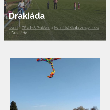
Drakiáda
Úvod
»
ZŠ a MŠ Prakšice
»
Mateřská škola 2019/2020
»
Drakiáda