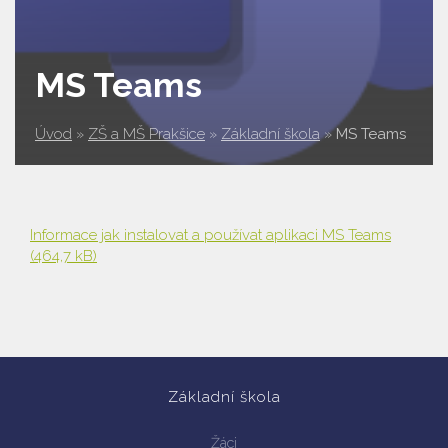
MS Teams
Úvod
»
ZŠ a MŠ Prakšice
»
Základní škola
»
MS Teams
Informace jak instalovat a používat aplikaci MS Teams
(464,7 kB)
Základní škola
Žáci