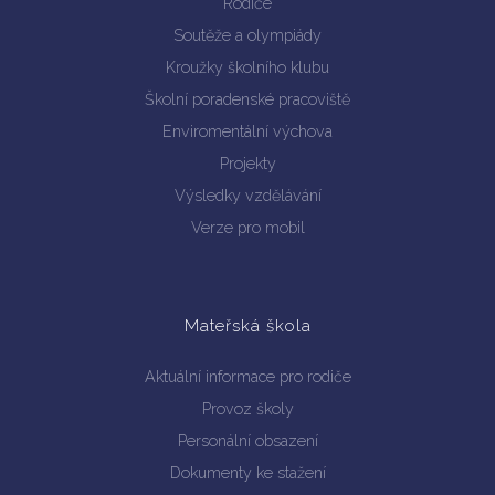
Rodiče
Soutěže a olympiády
Kroužky školního klubu
Školní poradenské pracoviště
Enviromentální výchova
Vyhledávání na webu
Projekty
Výsledky vzdělávání
Verze pro mobil
Mateřská škola
Aktuální informace pro rodiče
Provoz školy
Personální obsazení
Dokumenty ke stažení