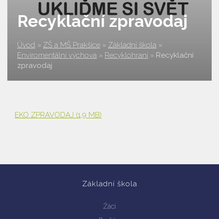
Recyklační zpravodaj
Úvod
»
ZŠ a MŠ Prakšice
»
Základní škola
»
Enviromentální výchova
»
Recyklohraní
»
Recyklační
zpravodaj
EKO ZPRAVODAJ
(1,9 MB)
Základní škola
Žáci