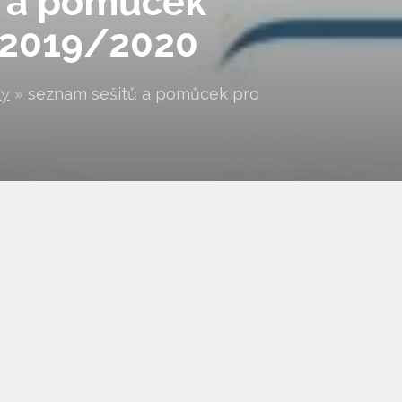
ů a pomůcek
k 2019/2020
ty
»
seznam sešitů a pomůcek pro