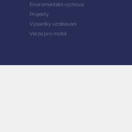
Enviromentální výchova
Projekty
Výsledky vzdělávání
Verze pro mobil