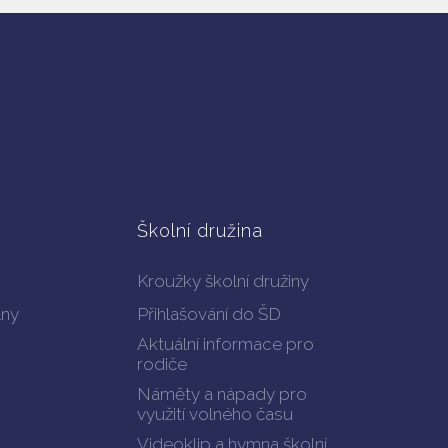
Školní družina
Kroužky školní družiny
lny
Přihlašování do ŠD
Aktuální informace pro
rodiče
Náměty a nápady pro
využití volného času
Videoklip a hymna školní