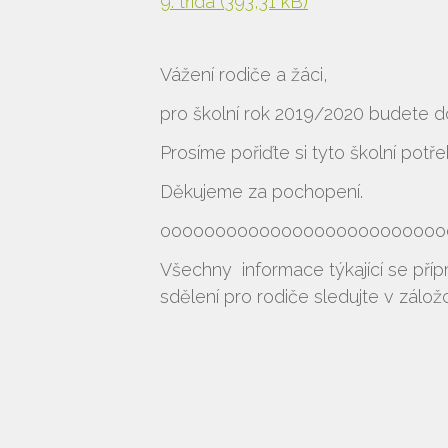
9. třída
(393,31 kB)
Vážení rodiče a žáci,
pro školní rok 2019/2020 budete 
Prosíme pořiďte si tyto školní potř
Děkujeme za pochopení.
oooooooooooooooooooooooooo
Všechny informace týkající se příp
sdělení pro rodiče sledujte v zálo