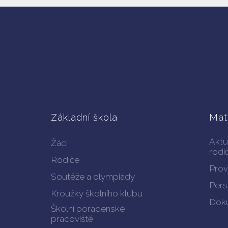
Základní škola
Mat
Aktu
Žáci
rodi
Rodiče
Prov
Soutěže a olympiády
Pers
Kroužky školního klubu
Doku
Školní poradenské
pracoviště