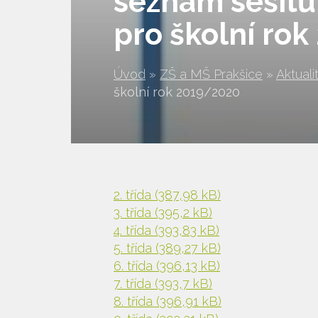
seznam sešit
pro školní ro
Úvod
»
ZŠ a MŠ Prakšice
»
Aktuali
školní rok 2019/2020
2. třída
(387,98 kB)
3. třída
(395,2 kB)
4. třída
(393,83 kB)
5. třída
(389,27 kB)
6. třída
(396,13 kB)
7. třída
(393,7 kB)
8. třída
(396,91 kB)