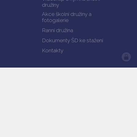
družiny
Akce školní družiny a
fotogalerie
Ranní družina
Dokumenty ŠD ke stažení
Kontakty
předešlá verze webu
Prohlášení o přístupnosti