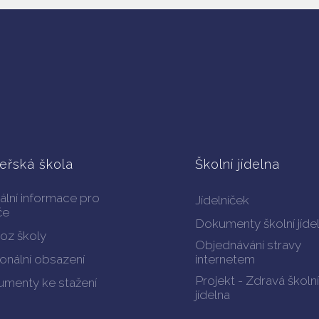
eřská škola
Školní jídelna
ální informace pro
Jídelníček
če
Dokumenty školní jíde
oz školy
Objednávání stravy
onální obsazení
internetem
Projekt - Zdravá školní
menty ke stažení
jídelna