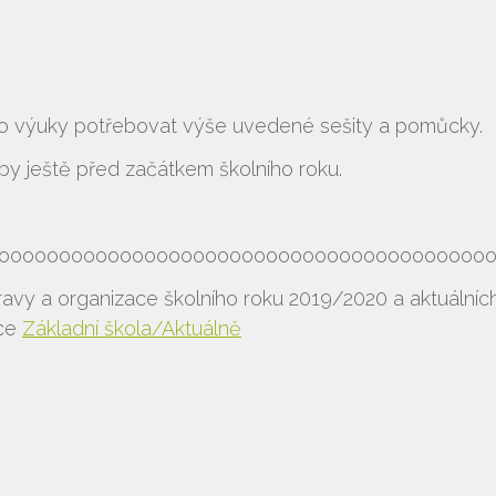
Vyhledávání na webu
do výuky potřebovat výše uvedené sešity a pomůcky.
eby ještě před začátkem školního roku.
oooooooooooooooooooooooooooooooooooooooo
ravy a organizace školního roku 2019/2020 a aktuálníc
žce
Základní škola/Aktuálně