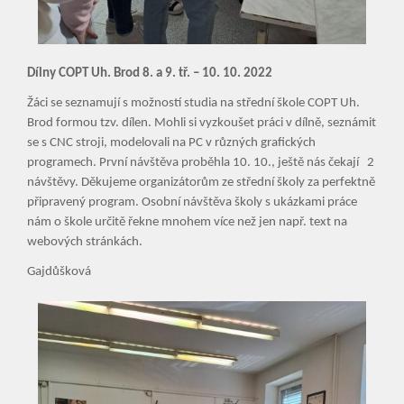
Dílny COPT Uh. Brod 8. a 9. tř. – 10. 10. 2022
Žáci se seznamují s možností studia na střední škole COPT Uh.
Brod formou tzv. dílen. Mohli si vyzkoušet práci v dílně, seznámit
se s CNC stroji, modelovali na PC v různých grafických
programech. První návštěva proběhla 10. 10., ještě nás čekají 2
návštěvy. Děkujeme organizátorům ze střední školy za perfektně
připravený program. Osobní návštěva školy s ukázkami práce
nám o škole určitě řekne mnohem více než jen např. text na
webových stránkách.
Gajdůšková