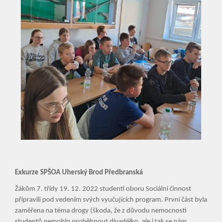
Exkurze SPŠOA Uherský Brod Předbranská
Žákům 7. třídy 19. 12. 2022 studenti oboru Sociální činnost
připravili pod vedením svých vyučujících program. První část byla
zaměřena na téma drogy (škoda, že z důvodu nemocnosti
studentů nemohlo proběhnout divadélko, ale i tak se nám