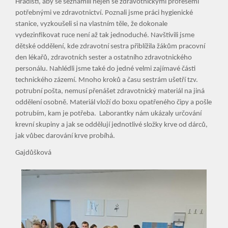
Hradišti, aby se seznámili nejen se zdravotnickými profesemi
potřebnými ve zdravotnictví. Poznali jsme práci hygienické
stanice, vyzkoušeli si na vlastním těle, že dokonale
vydezinfikovat ruce není až tak jednoduché. Navštívili jsme
dětské oddělení, kde zdravotní sestra přiblížila žákům pracovní
den lékařů, zdravotních sester a ostatního zdravotnického
personálu. Nahlédli jsme také do jedné velmi zajímavé části
technického zázemí. Mnoho kroků a času sestrám ušetří tzv.
potrubní pošta, nemusí přenášet zdravotnický materiál na jiná
oddělení osobně. Materiál vloží do boxu opatřeného čipy a pošle
potrubím, kam je potřeba. Laborantky nám ukázaly určování
krevní skupiny a jak se oddělují jednotlivé složky krve od dárců,
jak vůbec darování krve probíhá.
Gajdůšková