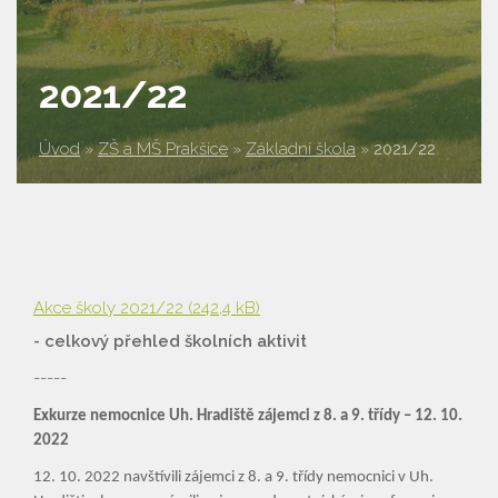
2021/22
Úvod
»
ZŠ a MŠ Prakšice
»
Základní škola
»
2021/22
Akce školy 2021/22
(242,4 kB)
- celkový přehled školních aktivit
-----
Exkurze nemocnice Uh. Hradiště zájemci z 8. a 9. třídy – 12. 10.
2022
12. 10. 2022 navštívili zájemci z 8. a 9. třídy nemocnici v Uh.