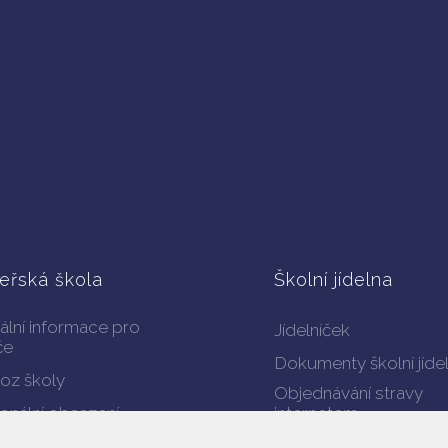
eřská škola
Školní jídelna
ální informace pro
Jídelníček
če
Dokumenty školní jíde
oz školy
Objednávání stravy
onální obsazení
internetem
Projekt - Zdravá školní
menty ke stažení