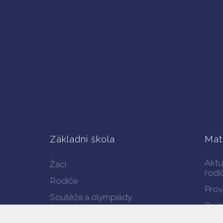
Základní škola
Mat
Aktu
Žáci
rodi
Rodiče
Prov
Soutěže a olympiády
Pers
Kroužky školního klubu
Doku