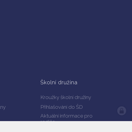
Školní družina
Kroužky školní družiny
lny
Přihlašování do ŠD
Aktuální informace pro
rodiče
Náměty a nápady pro