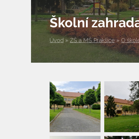
Školní zahrada
Úvod
»
ZŠ a MŠ Prakšice
»
O škol