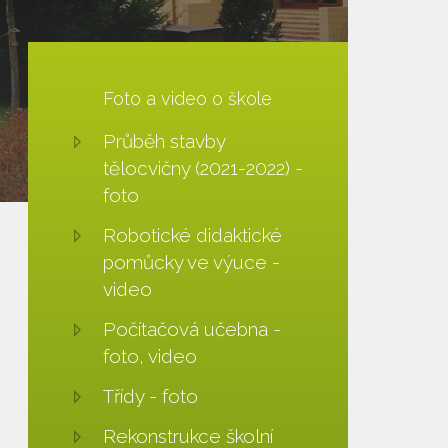
Foto a video o škole
Průběh stavby
tělocvičny (2021-2022) -
foto
Robotické didaktické
pomůcky ve výuce -
video
Počítačová učebna -
foto, video
Třídy - foto
Rekonstrukce školní