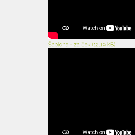
Šablona - zajíček
(12,19 kB)