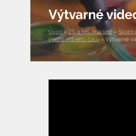
Výtvarné vid
Úvod
»
ZŠ a MŠ Prakšice
»
Školní 
využití volného času
»
Výtvarné v