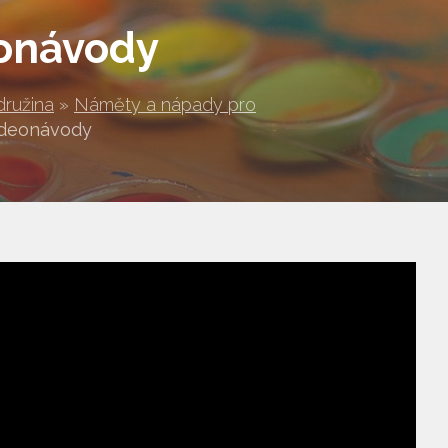
eonávody
družina
»
Náměty a nápady pro
ideonávody