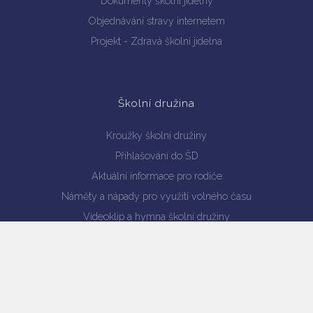
Dokumenty školní jídelny
Objednávání stravy internetem
Projekt - Zdravá školní jídelna
Školní družina
Kroužky školní družiny
Přihlašování do ŠD
Aktuální informace pro rodiče
Náměty a nápady pro využití volného času
Videoklip a hymna školní družiny
Akce školní družiny a fotogalerie
Ranní družina
Dokumenty ŠD ke stažení
Kontakty