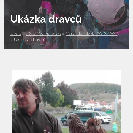
Ukázka dravců
Úvod
»
ZŠ a MŠ Prakšice
»
Mateřská škola 2018/2019
»
Ukázka dravců