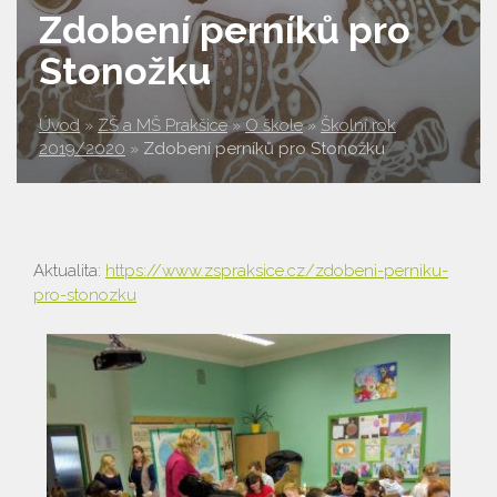
Zdobení perníků pro
Stonožku
Úvod
»
ZŠ a MŠ Prakšice
»
O škole
»
Školní rok
2019/2020
»
Zdobení perníků pro Stonožku
Aktualita:
https://www.zspraksice.cz/zdobeni-perniku-
pro-stonozku