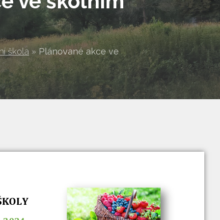
e ve školním
ní škola
»
Plánované akce ve