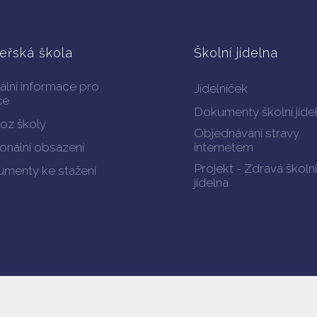
eřská škola
Školní jídelna
ální informace pro
Jídelníček
če
Dokumenty školní jíde
oz školy
Objednávání stravy
onální obsazení
internetem
Projekt - Zdravá školní
menty ke stažení
jídelna