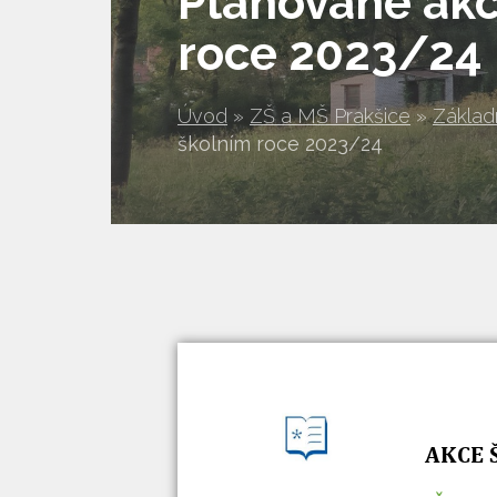
Plánované akc
roce 2023/24
Úvod
»
ZŠ a MŠ Prakšice
»
Základ
školním roce 2023/24