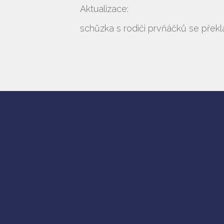
Aktualizace:
schůzka s rodiči prvňáčků se překlá