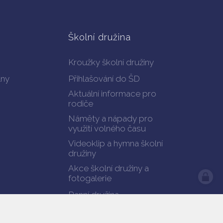
Školní družina
Kroužky školní družiny
lny
Přihlašování do ŠD
Aktuální informace pro
rodiče
Náměty a nápady pro
využití volného času
Videoklip a hymna školní
družiny
Akce školní družiny a
fotogalerie
Ranní družina
Dokumenty ŠD ke stažení