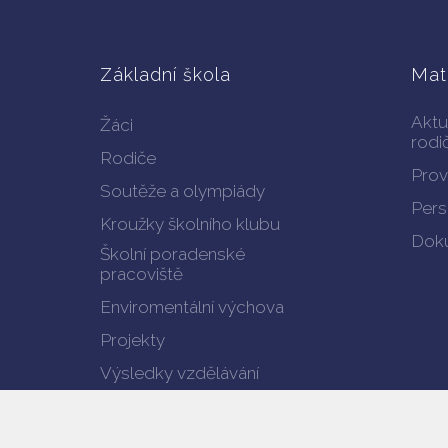
Základní škola
Mat
Aktu
Žáci
rodi
Rodiče
Prov
Soutěže a olympiády
Pers
Kroužky školního klubu
Doku
Školní poradenské
pracoviště
Enviromentální výchova
Projekty
Výsledky vzdělávání
Verze pro mobil