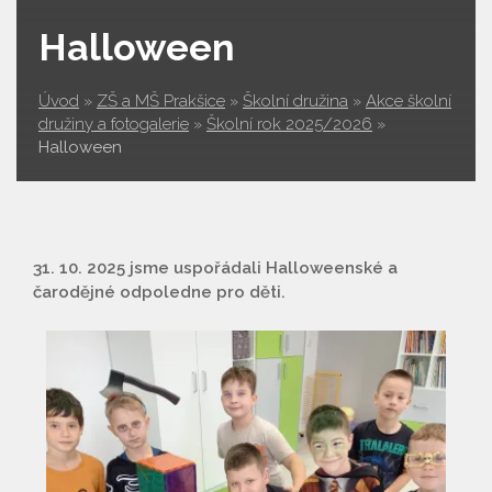
Halloween
Úvod
»
ZŠ a MŠ Prakšice
»
Školní družina
»
Akce školní
družiny a fotogalerie
»
Školní rok 2025/2026
»
Halloween
31. 10. 2025 jsme uspořádali Halloweenské a
čarodějné odpoledne pro děti.