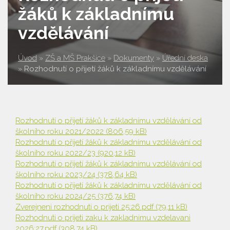
žáků k základnímu
vzdělávání
Úvod
»
ZŠ a MŠ Prakšice
»
Dokumenty
»
Úřední deska
»
Rozhodnutí o přijetí žáků k základnímu vzdělávání
Rozhodnutí o přijetí žáků k základnímu vzdělávání od
školního roku 2021/2022
(806,59 kB)
Rozhodnutí o přijetí žáků k základnímu vzdělávání od
školního roku 2022/23
(920,12 kB)
Rozhodnutí o přijetí žáků k základnímu vzdělávání od
školního roku 2023/24
(378,64 kB)
Rozhodnutí o přijetí žáků k základnímu vzdělávání od
školního roku 2024/25
(376,74 kB)
Zverejneni rozhodnuti o prijeti 25:26.pdf
(79,11 kB)
Rozhodnuti o prijeti zaku k zakladnimu vzdelavani
2026:27.pdf
(308,74 kB)