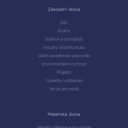
Základní škola
Žáci
Rodiče
Soutěže a olympiády
Kroužky školního klubu
Vyhledávání na webu
Školní poradenské pracoviště
Enviromentální výchova
Projekty
Výsledky vzdělávání
Verze pro mobil
Mateřská škola
Aktuální informace pro rodiče