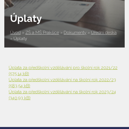
Úplaty
Úvod
»
ZŠ a MŠ Prakšice
»
Dokumenty
»
Úřední deska
»
Úplaty
Úplata za předškolní vzdělávání pro školní rok 2021/22
(575,14 kB)
Úplata za předškolní vzdělávání na školní rok 2022/23
(583,54 kB)
Úplata za předškolní vzdělávání na školní rok 2023/24
(340,93 kB)