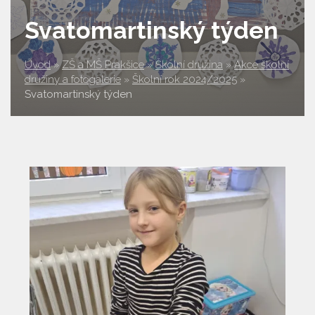
Svatomartinský týden
Úvod
»
ZŠ a MŠ Prakšice
»
Školní družina
»
Akce školní
družiny a fotogalerie
»
Školní rok 2024/2025
»
Svatomartinský týden