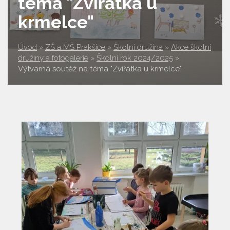
téma "Zvířátka u
krmelce"
Úvod
»
ZŠ a MŠ Prakšice
»
Školní družina
»
Akce školní
družiny a fotogalerie
»
Školní rok 2024/2025
»
Výtvarná soutěž na téma "Zvířátka u krmelce"