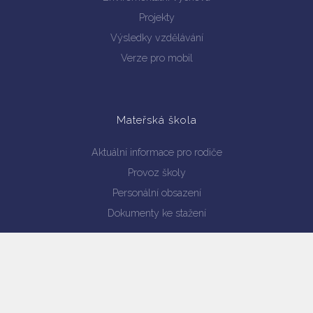
Projekty
Výsledky vzdělávání
Verze pro mobil
Mateřská škola
Aktuální informace pro rodiče
Provoz školy
Personální obsazení
Dokumenty ke stažení
Školní jídelna
Jídelníček