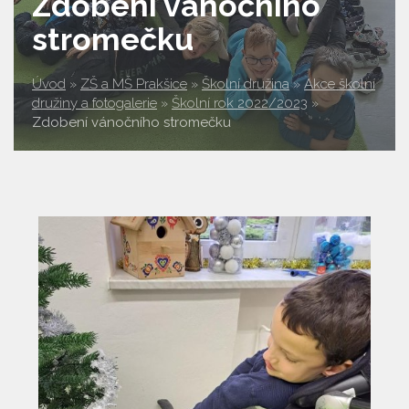
Zdobení vánočního
stromečku
Úvod
»
ZŠ a MŠ Prakšice
»
Školní družina
»
Akce školní
družiny a fotogalerie
»
Školní rok 2022/2023
»
Zdobení vánočního stromečku