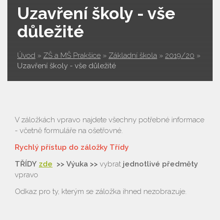
Uzavření školy - vše
důležité
Úvod
»
ZŠ a MŠ Prakšice
»
Základní škola
»
2019/20
»
Uzavření školy - vše důležité
V záložkách vpravo najdete všechny potřebné informace
- včetně formuláře na ošetřovné.
Rychlý přístup do záložky Třídy
TŘÍDY
zde
>>
Výuka >>
vybrat
jednotlivé předměty
vpravo
Odkaz pro ty, kterým se záložka ihned nezobrazuje.