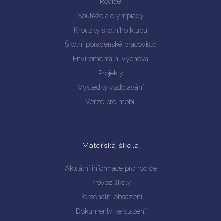
Rodiče
Soutěže a olympiády
Kroužky školního klubu
Školní poradenské pracoviště
Enviromentální výchova
Vyhledávání na webu
Projekty
Výsledky vzdělávání
Verze pro mobil
Mateřská škola
Aktuální informace pro rodiče
Provoz školy
Personální obsazení
Dokumenty ke stažení