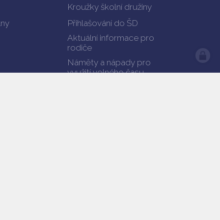
Kroužky školní družiny
lny
Přihlašování do ŠD
Aktuální informace pro
rodiče
Náměty a nápady pro
využití volného času
Videoklip a hymna školní
družiny
Akce školní družiny a
fotogalerie
Ranní družina
Dokumenty ŠD ke stažení
Kontakty