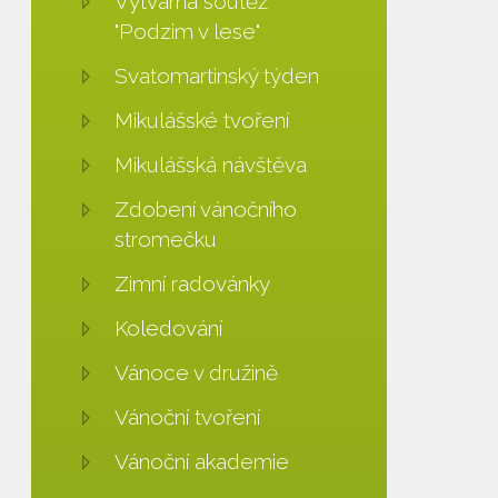
Výtvarná soutěž
"Podzim v lese"
Svatomartinský týden
Mikulášské tvoření
Mikulášská návštěva
Zdobení vánočního
stromečku
Zimní radovánky
Koledování
Vánoce v družině
Vánoční tvoření
Vánoční akademie