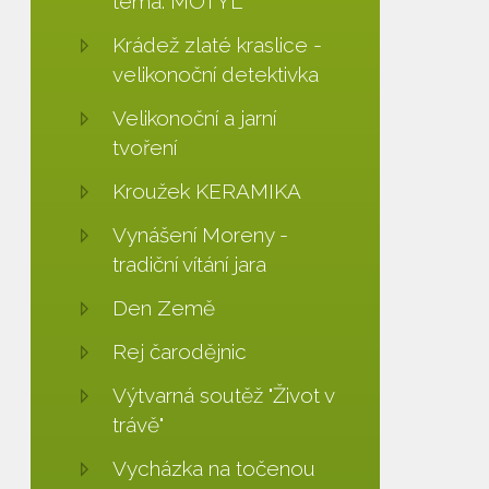
téma: MOTÝL
Krádež zlaté kraslice -
velikonoční detektivka
Velikonoční a jarní
tvoření
Kroužek KERAMIKA
Vynášení Moreny -
tradiční vítání jara
Den Země
Rej čarodějnic
Výtvarná soutěž "Život v
trávě"
Vycházka na točenou