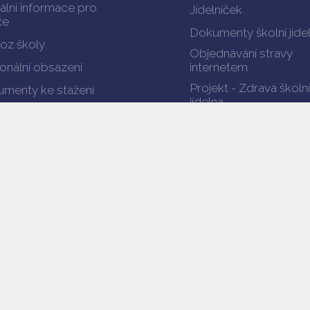
ální informace pro
Jídelníček
če
Dokumenty školní jíde
oz školy
Objednávání stravy
onální obsazení
internetem
Projekt - Zdravá školní
menty ke stažení
jídelna