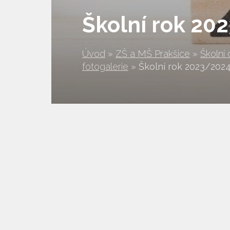
Školní rok 20
Úvod
»
ZŠ a MŠ Prakšice
»
Školní 
fotogalerie
»
Školní rok 2023/202