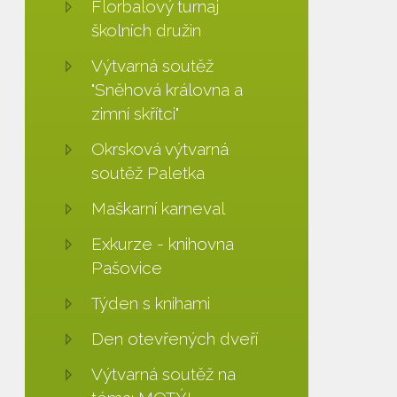
Florbalový turnaj
školních družin
Výtvarná soutěž
"Sněhová královna a
zimní skřítci"
Okrsková výtvarná
soutěž Paletka
Maškarní karneval
Exkurze - knihovna
Pašovice
Týden s knihami
Den otevřených dveří
Výtvarná soutěž na