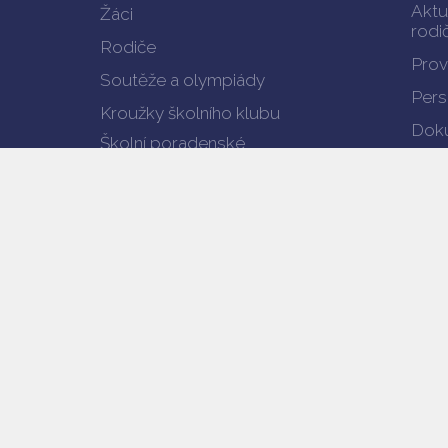
Aktu
Žáci
rodi
Rodiče
Prov
Soutěže a olympiády
Pers
Kroužky školního klubu
Doku
Školní poradenské
pracoviště
Enviromentální výchova
Projekty
Výsledky vzdělávání
Verze pro mobil