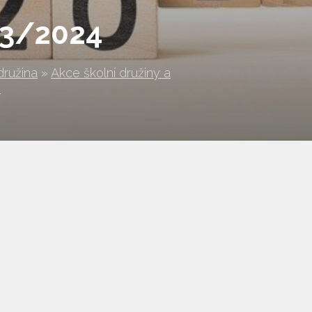
23/2024
družina
»
Akce školní družiny a
4