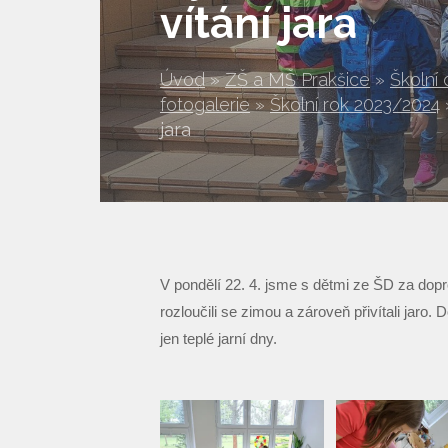
vítání jara
Úvod
»
ZŠ a MŠ Prakšice
»
Školní 
fotogalerie
»
Školní rok 2023/2024
jara
V pondělí 22. 4. jsme s dětmi ze ŠD za dopr
rozloučili se zimou a zároveň přivítali jaro.
jen teplé jarní dny.