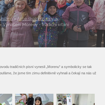
družina
»
Akce školní družiny a
»
Vynášení Moreny - tradiční vítání
ovodu tradičních písní vynesli „Morenu“ a symbolicky se tak
 Doufáme, že jsme tím zimu definitivně vyhnali a čekají na nás už