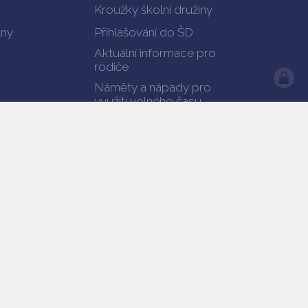
Kroužky školní družiny
lny
Přihlašování do ŠD
Aktuální informace pro
rodiče
Náměty a nápady pro
využití volného času
Videoklip a hymna školní
družiny
Akce školní družiny a
fotogalerie
Ranní družina
Dokumenty ŠD ke stažení
Kontakty