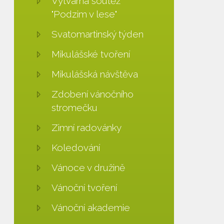
Výtvarná soutěž
"Podzim v lese"
Svatomartinský týden
Mikulášské tvoření
Mikulášská návštěva
Zdobení vánočního
stromečku
Zimní radovánky
Koledování
Vánoce v družině
Vánoční tvoření
Vánoční akademie