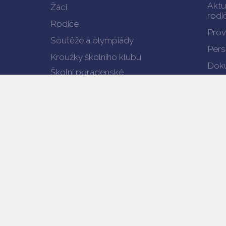
Aktu
Žáci
rodi
Rodiče
Prov
Soutěže a olympiády
Pers
Kroužky školního klubu
Doku
Školní poradenské
pracoviště
Enviromentální výchova
Projekty
Výsledky vzdělávání
Verze pro mobil