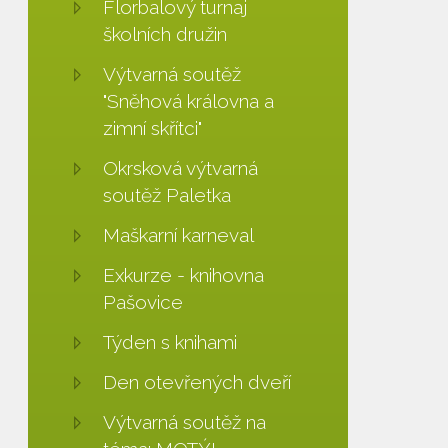
Florbalový turnaj
školních družin
Výtvarná soutěž
"Sněhová královna a
zimní skřítci"
Okrsková výtvarná
soutěž Paletka
Maškarní karneval
Exkurze - knihovna
Pašovice
Týden s knihami
Den otevřených dveří
Výtvarná soutěž na