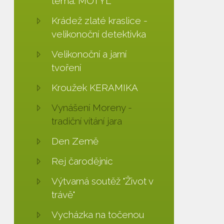
téma: MOTÝL
Krádež zlaté kraslice -
velikonoční detektivka
Velikonoční a jarní
tvoření
Kroužek KERAMIKA
Vynášení Moreny -
tradiční vítání jara
Den Země
Rej čarodějnic
Výtvarná soutěž "Život v
trávě"
Vycházka na točenou