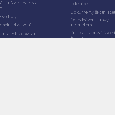
ální informace pro
Jídelníček
če
Dokumenty školní jíde
oz školy
Objednávání stravy
onální obsazení
internetem
Projekt - Zdravá školní
menty ke stažení
jídelna