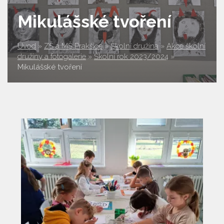
Mikulášské tvoření
Úvod
»
ZŠ a MŠ Prakšice
»
Školní družina
»
Akce školní
družiny a fotogalerie
»
Školní rok 2023/2024
»
Mikulášské tvoření