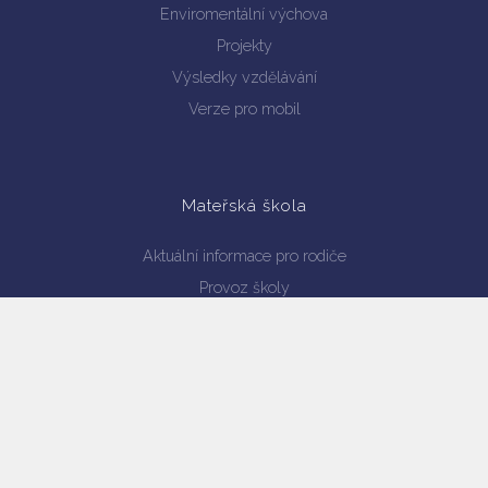
Enviromentální výchova
Projekty
Výsledky vzdělávání
Verze pro mobil
Mateřská škola
Aktuální informace pro rodiče
Provoz školy
Personální obsazení
Dokumenty ke stažení
Školní jídelna