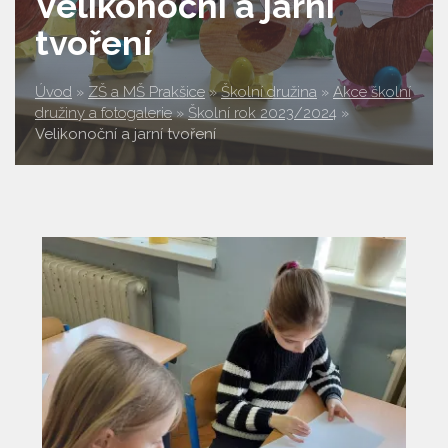
Velikonoční a jarní
tvoření
Úvod
»
ZŠ a MŠ Prakšice
»
Školní družina
»
Akce školní
družiny a fotogalerie
»
Školní rok 2023/2024
»
Velikonoční a jarní tvoření