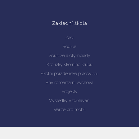
Základní škola
Žáci
Rodiče
Soutěže a olympiády
Kroužky školního klubu
Školní poradenské pracoviště
Enviromentální výchova
Projekty
Výsledky vzdělávání
Verze pro mobil
Mateřská škola