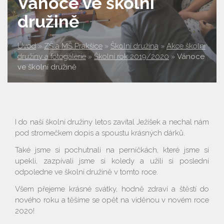
Vánoce ve školní
družině
Úvod
»
ZŠ a MŠ Prakšice
»
Školní družina
»
Akce školní
družiny a fotogalerie
»
Školní rok 2019/2020
»
Vánoce
ve školní družině
I do naší školní družiny letos zavítal Ježíšek a nechal nám
pod stromečkem dopis a spoustu krásných dárků.
Také jsme si pochutnali na perníčkách, které jsme si
upekli, zazpívali jsme si koledy a užili si poslední
odpoledne ve školní družině v tomto roce.
Všem přejeme krásné svátky, hodně zdraví a štěstí do
nového roku a těšíme se opět na viděnou v novém roce
2020!