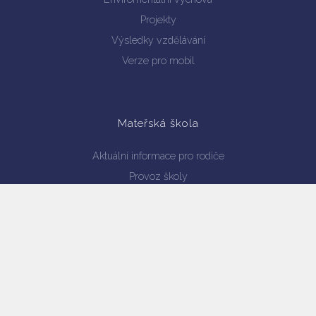
Projekty
Výsledky vzdělávání
Verze pro mobil
Mateřská škola
Aktuální informace pro rodiče
Provoz školy
Personální obsazení
Dokumenty ke stažení
Školní jídelna
Jídelníček