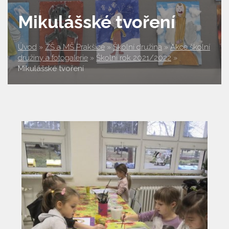
Mikulášské tvoření
Úvod
»
ZŠ a MŠ Prakšice
»
Školní družina
»
Akce školní
družiny a fotogalerie
»
Školní rok 2021/2022
»
Mikulášské tvoření