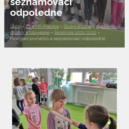
seznamovací
odpoledne
Úvod
»
ZŠ a MŠ Prakšice
»
Školní družina
»
Akce školní
družiny a fotogalerie
»
Školní rok 2021/2022
»
Pasování prvňáčků a seznamovací odpoledne