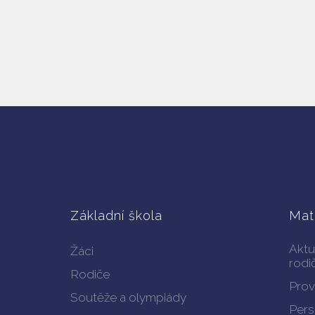
Základní škola
Mat
Aktu
Žáci
rodi
Rodiče
Prov
Soutěže a olympiády
Pers