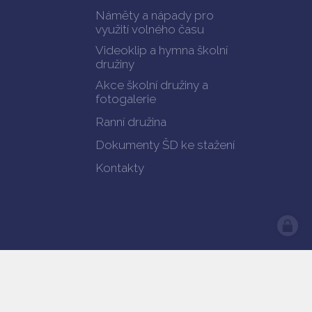
Náměty a nápady pro
využití volného času
Videoklip a hymna školní
družiny
Akce školní družiny a
fotogalerie
Ranní družina
Dokumenty ŠD ke stažení
Kontakty
předešlá verze webu
Prohlášení o přístupnosti