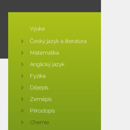
Výuka
Český jazyk a literatura
Matematika
Anglický jazyk
Fyzika
Dějepis
Zeměpis
Přírodopis
Chemie