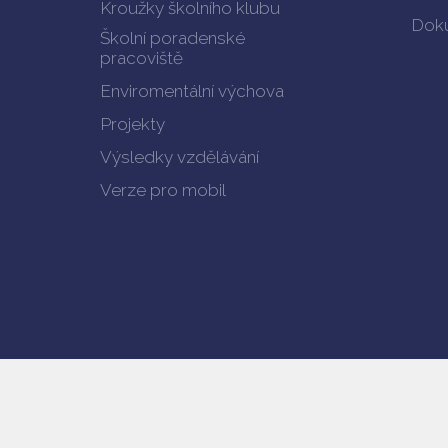
Kroužky školního klubu
Doku
Školní poradenské
pracoviště
Enviromentální výchova
Projekty
Výsledky vzdělávání
Verze pro mobil