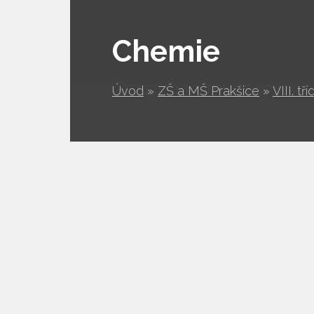
Chemie
Úvod
»
ZŠ a MŠ Prakšice
»
VIII. tří