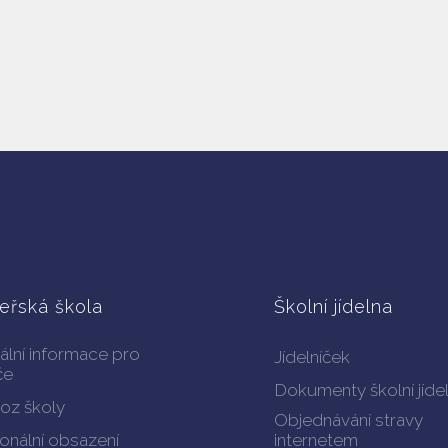
eřská škola
Školní jídelna
ální informace pro
Jídelníček
če
Dokumenty školní jíde
oz školy
Objednávání stravy
onální obsazení
internetem