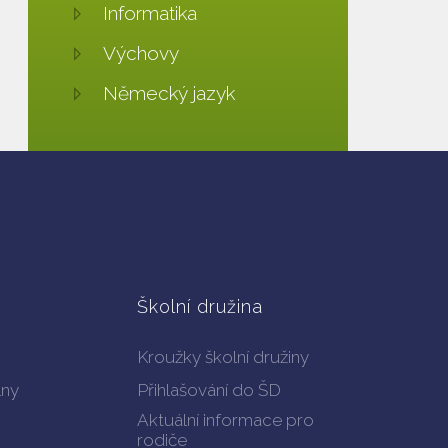
Informatika
Výchovy
Německý jazyk
Školní družina
Kroužky školní družiny
lny
Přihlašování do ŠD
Aktuální informace pro
rodiče