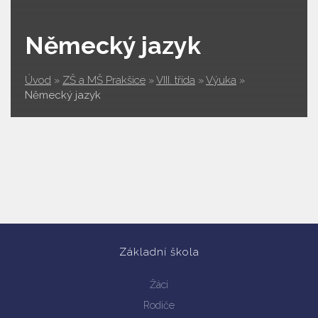
Německý jazyk
Úvod
»
ZŠ a MŠ Prakšice
»
VIII. třída
»
Výuka
»
Německý jazyk
Základní škola
Žáci
Rodiče