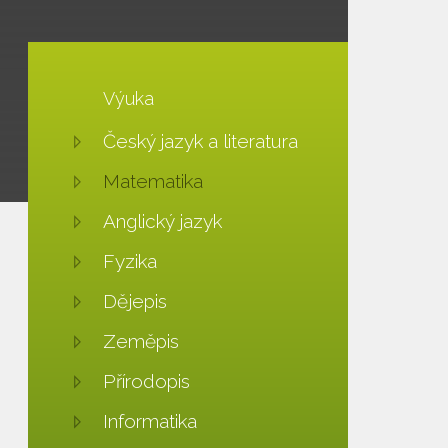
Výuka
Český jazyk a literatura
Matematika
Anglický jazyk
Fyzika
Dějepis
Zeměpis
Přírodopis
Informatika