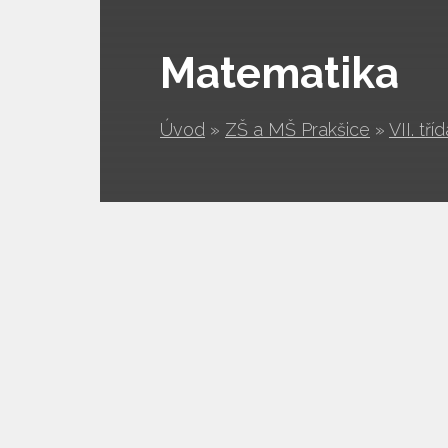
Matematika
Úvod
»
ZŠ a MŠ Prakšice
»
VII. tří