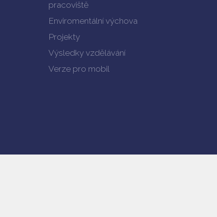
pracoviště
Enviromentální výchova
Projekty
Výsledky vzdělávání
Verze pro mobil
© copyright 2019