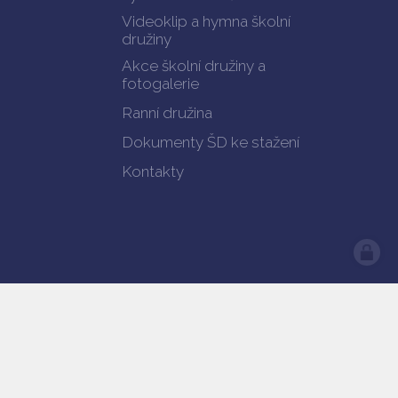
Videoklip a hymna školní
družiny
Akce školní družiny a
fotogalerie
Ranní družina
Dokumenty ŠD ke stažení
Kontakty
předešlá verze webu
Prohlášení o přístupnosti
web by
iCard.cz