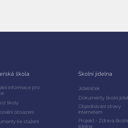
eřská škola
Školní jídelna
ální informace pro
Jídelníček
če
Dokumenty školní jíde
oz školy
Objednávání stravy
onální obsazení
internetem
Projekt - Zdravá školní
menty ke stažení
jídelna