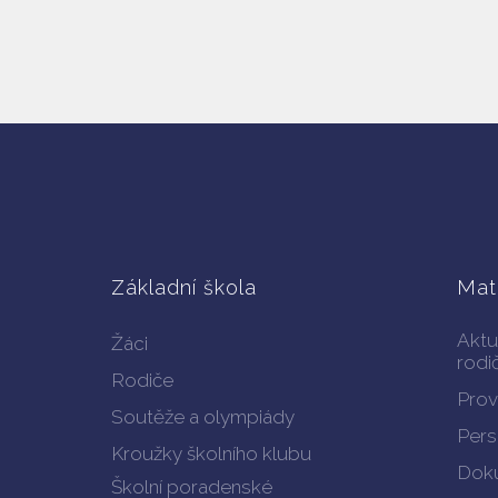
Základní škola
Mat
Aktu
Žáci
rodi
Rodiče
Prov
Soutěže a olympiády
Pers
Kroužky školního klubu
Doku
Školní poradenské