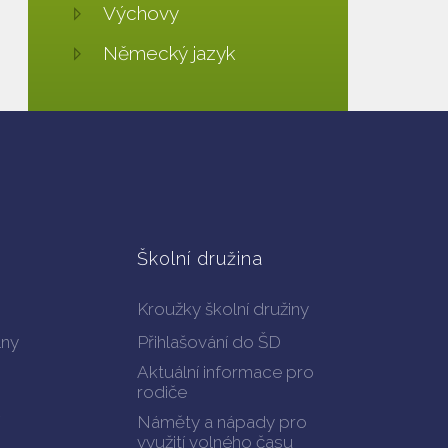
Výchovy
Německý jazyk
Školní družina
Kroužky školní družiny
lny
Přihlašování do ŠD
Aktuální informace pro
rodiče
Náměty a nápady pro
využití volného času