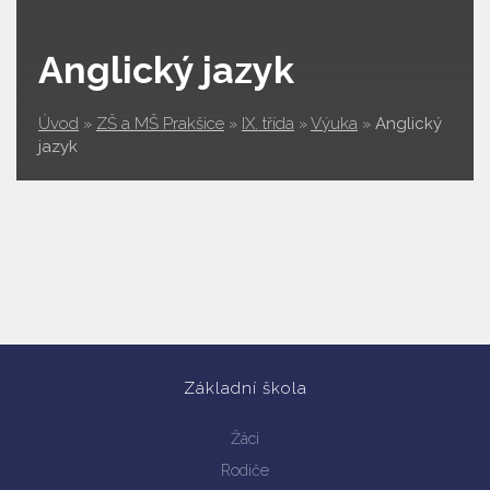
Anglický jazyk
Úvod
»
ZŠ a MŠ Prakšice
»
IX. třída
»
Výuka
»
Anglický
jazyk
Základní škola
Žáci
Rodiče