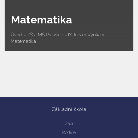
Matematika
Úvod
»
ZŠ a MŠ Prakšice
»
IX. třída
»
Výuka
»
Matematika
Základní škola
Žáci
Rodiče