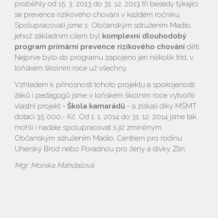
proběhly od 15. 3. 2013 do 31. 12. 2013 tři besedy týkající
se prevence rizikového chování v každém ročníku.
Spolupracovali jsme s Občanským sdružením Madio,
jehož základním cílem byl
komplexní dlouhodobý
program primární prevence rizikového chování
dětí.
Nejprve bylo do programu zapojeno jen několik tříd, v
loňském školním roce už všechny.
Vzhledem k přínosnosti tohoto projektu a spokojenosti
žáků i pedagogů jsme v loňském školním roce vytvořili
vlastní projekt -
Škola kamarádů
- a získali díky MŠMT
dotaci 35 000,- Kč. Od 1. 1. 2014 do 31. 12. 2014 jsme tak
mohli i nadále spolupracovat s již zmíněným
Občanským sdružením Madio, Centrem pro rodinu
Uherský Brod nebo Poradnou pro ženy a dívky Zlín.
Mgr. Monika Mahdalová
Vyhledávání na webu