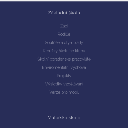
Základní škola
Žáci
Rodiče
Soutěže a olympiády
Kroužky školního klubu
Školní poradenské pracoviště
Enviromentální výchova
Projekty
Výsledky vzdělávání
Verze pro mobil
Mateřská škola