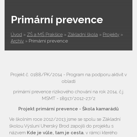
Primární prevence
Úvod
»
ZŠ a MŠ Prakšice
»
Základní škola
»
Projekty
»
Archív
»
Primární prevence
Projekt č. 0188/PK/2014 - Program na podporu aktivit v
oblasti
primární prevence rizikového chování na rok 2014, č.j.
MSMT - 18917/2012-27/2
Projekt primární prevence - Škola kamarádů
Ve školním roce 2012/2013 jsme se spolu se Základní
školou Výsluní Uherský Brod zapojili do projektu s
názvem
Kde je vůle, tam je cesta
, v rámci kterého