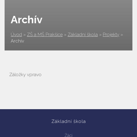
Archív
Úvod
»
ZŠ a MŠ Prakšice
»
Základní škola
»
Projekty
»
Archív
Záložky vpravo
Základní škola
Žáci