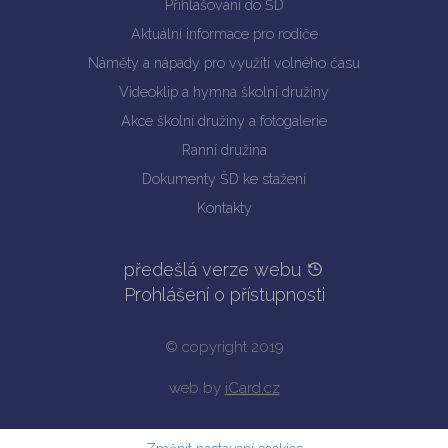
Přihlašování do ŠD
Aktuální informace pro rodiče
Náměty a nápady pro využití volného času
Videoklip a hymna školní družiny
Akce školní družiny a fotogalerie
Ranní družina
Dokumenty ŠD ke stažení
Kontakty
předešlá verze webu
Prohlášení o přístupnosti
© copyright 2019
web by
iCard.cz