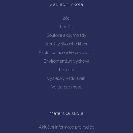
Základní škola
Žáci
Rodiče
Soutěže a olympiády
Kroužky školního klubu
Vyhledávání na webu
Školní poradenské pracoviště
Enviromentální výchova
Projekty
Výsledky vzdělávání
Verze pro mobil
Mateřská škola
Aktuální informace pro rodiče