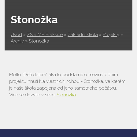
Stonožka
Úvod
»
ZŠ a MŠ Prakšice
»
Základní škola
»
Projekty
»
Archív
»
Stonožka
Motto "Děti dětem" říká to podstatné o mezinárodním
projektu hnutí Na vlastních nohou - Stonožka, ve kterém
je naše škola zapojena od jeho samotného počátku.
Více se dozvíte v sekci
Stonožka
.