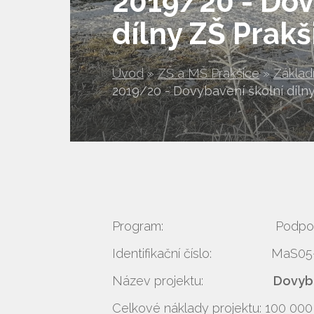
2019/20 - Dov
dílny ZŠ Prak
Úvod
»
ZŠ a MŠ Prakšice
»
Základ
2019/20 - Dovybavení školní díln
Program: Podpora vybaven
Identifikační číslo: MaS05
Název projektu:
Dovyba
Celkové náklady projektu: 100 000