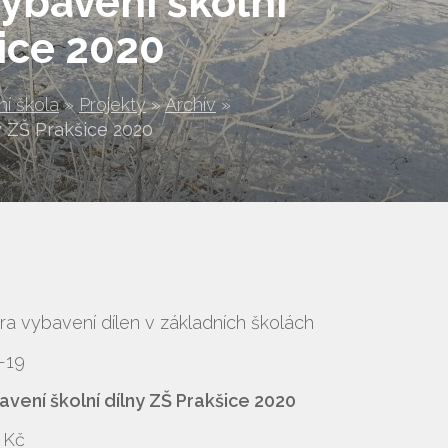
ybavení školní
šice 2020
ní škola
»
Projekty
»
Archív
»
y ZŠ Prakšice 2020
í dílen v základních školách
-19
vení školní dílny ZŠ Prakšice 2020
 Kč