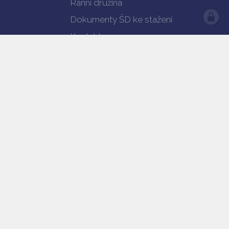
Ranní družina
Dokumenty ŠD ke stažení
Kontakty
předešlá verze webu
Prohlášení o přístupnosti
web by
iCard.cz