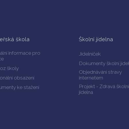
eřská škola
Školní jídelna
ální informace pro
Jídelníček
če
Dokumenty školní jíde
oz školy
Objednávání stravy
onální obsazení
internetem
Projekt - Zdravá školní
menty ke stažení
jídelna