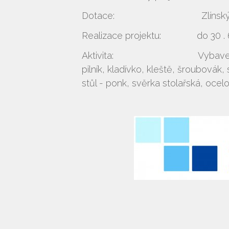
Dotace: Zlínský kraj 70 0
Realizace projektu: do 30 . 6
Aktivita: Vybavení dílen ne
pilník, kladívko, kleš
stůl - ponk, svěrka stolařská, ocelo