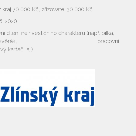
00 Kč, zřizovatel 30 000 Kč
. 2020
investičního charakteru (např. pilka,
tě, šroubovák, svěrák, pracovní
vý kartáč, aj.)
Vyhledávání na webu