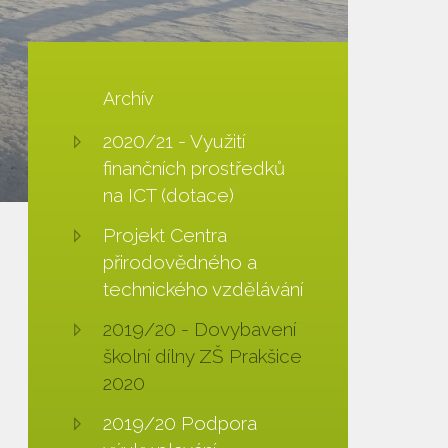
Archív
2020/21 - Využití
finančních prostředků
na ICT (dotace)
Projekt Centra
přirodovědného a
technického vzdělávání
2019/20 - Dovybavení
školní dílny ZŠ Prakšice
2020
2019/20 Podpora