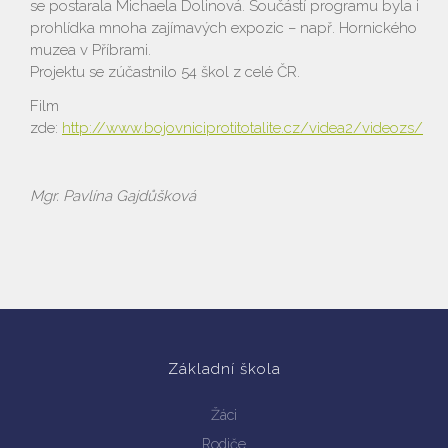
se postarala Michaela Dolinová. Součástí programu byla i
prohlídka mnoha zajímavých expozic – např. Hornického
muzea v Příbrami.
Projektu se zúčastnilo 54 škol z celé ČR.
Film
Vyhledávání na webu
zde:
http://www.bojovniciprotitotalite.cz/videa2/videozs/
Mgr. Pavlína Gajdůšková
Základní škola
Žáci
Rodiče