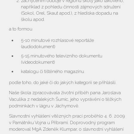
zachycením odboje v regionu školy jako takového,
například z pohledu činnosti zájmových sdružení
(Sokol, Orel, Skaut apod.), z hlediska dopadu na
školu apod.
a to formou
5-10 minutové rozhlasové reportáže
(audiodokument)
5-15 minutového televizního dokumentu
(videodokument)
katalogu či tištěného magazínu
podle toho, do jaké či do jakých kategorií se přihlásili.
Naše škola zpracovávala životní příběh pana Jaroslava
Vaculíka z nedalekých Šumic, jeho vyprávění o těžkých
podmínkách v lágru v Jáchymově.
Slavnostní vyhlášení vítězných prací proběhlo 4. 6. 2009
v Památníku Vojna u Příbrami. Doprovodný program
moderoval MgA Zdeněk Klumpar, o slavnostní vyhlášení