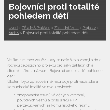
Bojovníci proti totalitě
pohledem dětí
Úvod
»
ZŠ a MŠ Prakšice
»
Základní škola
»
Projekty
»
Archív
»
Bojovníci proti totalitě pohledem dětí
Ve školním roce 2008/2009 se naše škola zapojila do 2.
ročníku celostátního projektu pro žáky základních a
středních škol s názvem „Bojovníci proti totalitě pohledem
dětí“.
Úkolem bylo zpracování tématu boje proti nacistické a
komunistické totalitě ve dvou rovinách:
zmapováním osudů válečných veteránů,
politických vězňů a příslušníků PTP
perzekuovaných za komunistického režimu